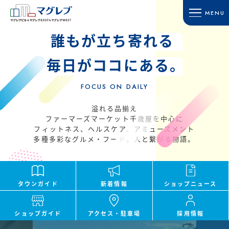
MENU
誰もが立ち寄れる
HOME
SHOP GUIDE
ホーム
ショップガイド
毎日がココにある。
TOWN GUIDE
ACCESS
FOCUS ON DAILY
タウンガイド
アクセス・駐車場
マグレブビル
RECRUIT
溢れる品揃え
マグレブEAST
ファーマーズマーケット千歳屋を中心に
採用情報
フィットネス、ヘルスケア、アミューズメント
マグレブWEST
CONTACT
多種多彩なグルメ・フード。人と繋がる物語。
マグレブパーキング
お問い合わせ
INFORMATION
SITE MAP
新着情報
サイトマップ
タウンガイド
新着情報
ショップ
ニュース
SHOP NEWS
ショップニュース
ショップガイド
アクセス・
駐車場
採用情報