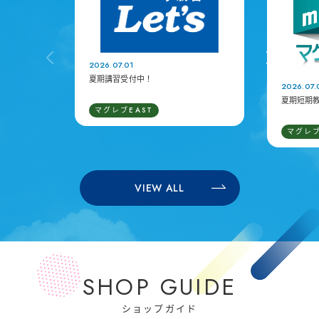
2026.07.01
夏期講習受付中！
2026.07.
夏期短期教
マグレブEAST
マグレブ
VIEW ALL
SHOP GUIDE
ショップガイド