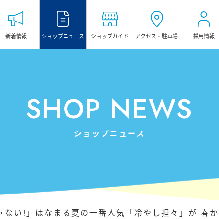
新着情報
ショップ
ニュース
ショップガイド
アクセス・
駐車場
採用情報
HOME
ホーム
TOWN GUIDE
SHOP NEWS
タウンガイド
マグレブビル
ショップニュース
マグレブEAST
マグレブWEST
マグレブパーキング
INFORMATION
ゃない!」はなまる夏の一番人気「冷やし担々」が 春か