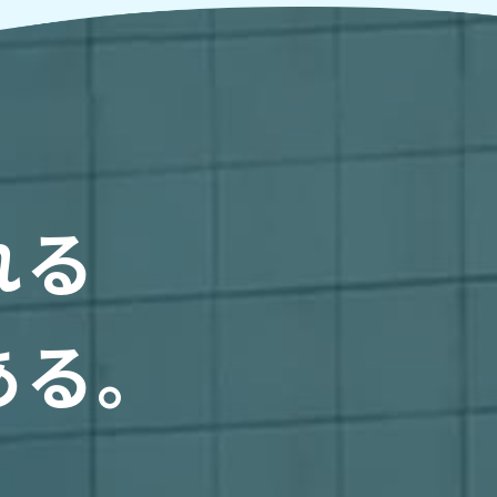
れる
ある。