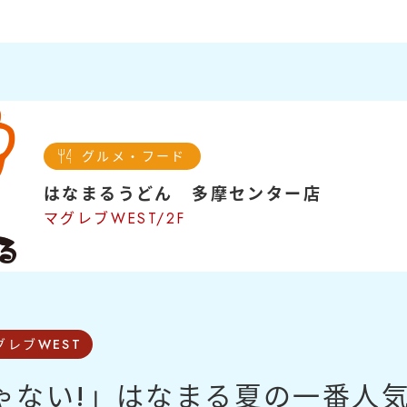
新着情報
SHOP NEWS
ショップニュース
グルメ・フード
運営会社
はなまるうどん 多摩センター店
マグレブWEST/2F
グレブWEST
ゃない!」はなまる夏の一番人