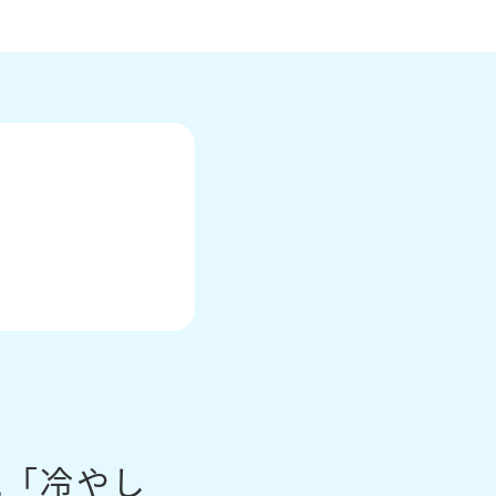
SITE MAP
サイトマップ
催事/物件
気「冷やし