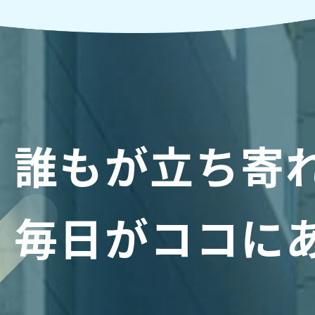
誰もが立ち寄
毎日がココに