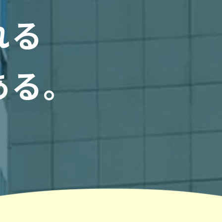
れる
ある。