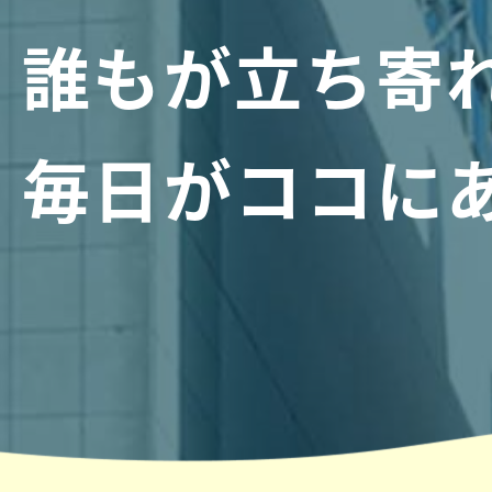
誰もが立ち寄
毎日がココに