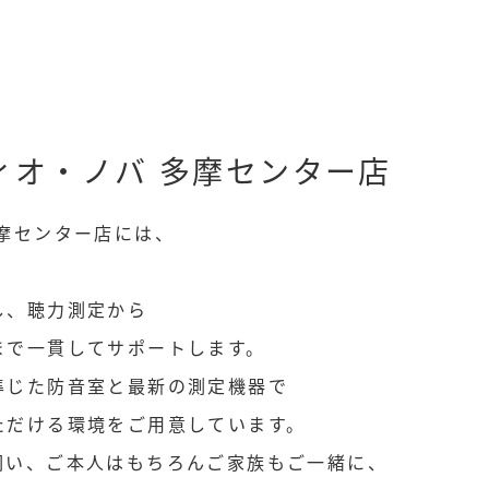
SITE MAP
サイトマップ
ィオ・ノバ 多摩センター店
催事/物件
摩センター店には、
し、聴力測定から
まで一貫してサポートします。
準じた防音室と最新の測定機器で
ただける環境をご用意しています。
伺い、ご本人はもちろんご家族もご一緒に、