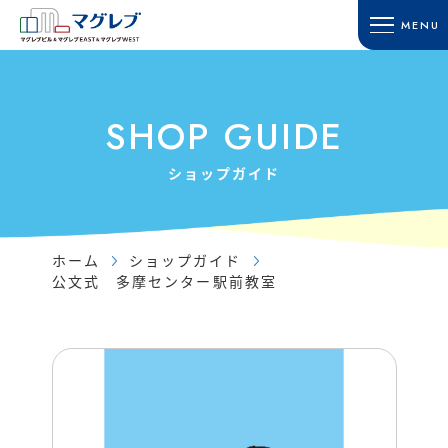
MENU
HOME
SHOP GUIDE
ホーム
ショップガイド
SHOP GUIDE
TOWN GUIDE
ACCESS
タウンガイド
アクセス・駐車場
ショップガイド
マグレブビル
RECRUIT
マグレブEAST
採用情報
マグレブWEST
ホーム
ショップガイド
CONTACT
公文式 多摩センター駅前教室
マグレブパーキング
お問い合わせ
INFORMATION
SITE MAP
新着情報
サイトマップ
SHOP NEWS
ショップニュース