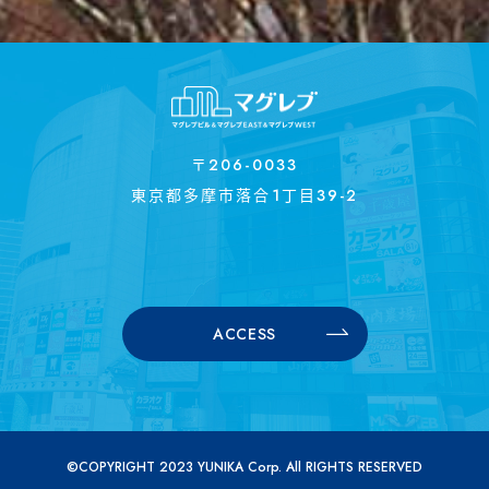
〒206-0033
東京都多摩市落合1丁目39-2
ACCESS
©COPYRIGHT 2023 YUNIKA Corp. All RIGHTS RESERVED