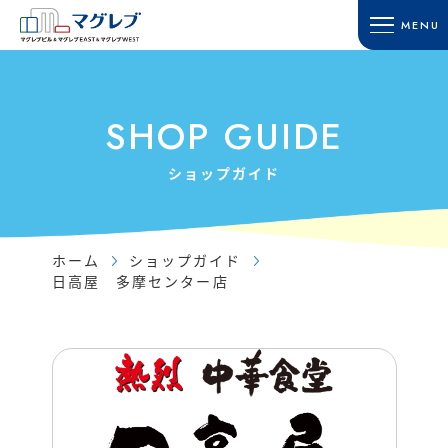
MENU
HOME
SHOP GUIDE
ホーム
ショップガイド
SHOP GUIDE
TOWN GUIDE
ACCESS
タウンガイド
アクセス・駐車場
ショップガイド
マグレブビル
RECRUIT
マグレブEAST
採用情報
マグレブWEST
ホーム
ショップガイド
CONTACT
日高屋 多摩センター店
マグレブパーキング
お問い合わせ
INFORMATION
SITE MAP
新着情報
サイトマップ
SHOP NEWS
ショップニュース