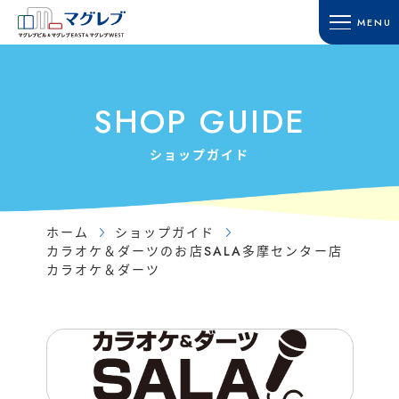
MENU
HOME
SHOP GUIDE
ホーム
ショップガイド
SHOP GUIDE
TOWN GUIDE
ACCESS
タウンガイド
アクセス・駐車場
ショップガイド
マグレブビル
RECRUIT
マグレブEAST
採用情報
マグレブWEST
ホーム
ショップガイド
CONTACT
カラオケ＆ダーツのお店SALA多摩センター店
マグレブパーキング
お問い合わせ
カラオケ＆ダーツ
INFORMATION
SITE MAP
新着情報
サイトマップ
SHOP NEWS
ショップニュース