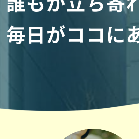
誰もが立ち寄
毎日がココに