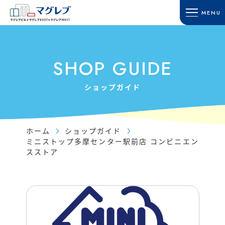
MENU
HOME
SHOP GUIDE
ホーム
ショップガイド
SHOP GUIDE
TOWN GUIDE
ACCESS
タウンガイド
アクセス・駐車場
ショップガイド
マグレブビル
RECRUIT
マグレブEAST
採用情報
マグレブWEST
ホーム
ショップガイド
CONTACT
ミニストップ多摩センター駅前店 コンビニエン
マグレブパーキング
お問い合わせ
スストア
INFORMATION
SITE MAP
新着情報
サイトマップ
SHOP NEWS
ショップニュース