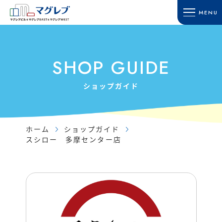
MENU
HOME
SHOP GUIDE
ホーム
ショップガイド
SHOP GUIDE
TOWN GUIDE
ACCESS
タウンガイド
アクセス・駐車場
ショップガイド
マグレブビル
RECRUIT
マグレブEAST
採用情報
マグレブWEST
ホーム
ショップガイド
CONTACT
スシロー 多摩センター店
マグレブパーキング
お問い合わせ
INFORMATION
SITE MAP
新着情報
サイトマップ
SHOP NEWS
ショップニュース