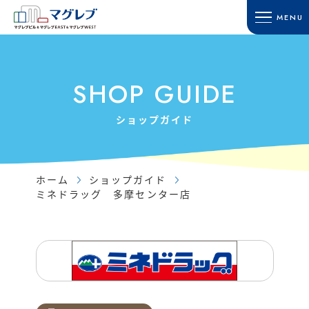
MENU
HOME
SHOP GUIDE
ホーム
ショップガイド
SHOP GUIDE
TOWN GUIDE
ACCESS
タウンガイド
アクセス・駐車場
ショップガイド
マグレブビル
RECRUIT
マグレブEAST
採用情報
マグレブWEST
ホーム
ショップガイド
CONTACT
ミネドラッグ 多摩センター店
マグレブパーキング
お問い合わせ
INFORMATION
SITE MAP
新着情報
サイトマップ
SHOP NEWS
ショップニュース