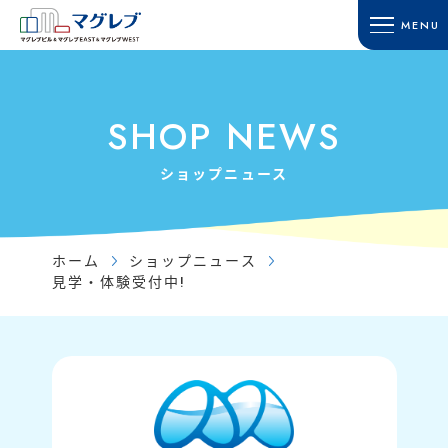
MENU
HOME
SHOP GUIDE
ホーム
ショップガイド
SHOP NEWS
TOWN GUIDE
ACCESS
タウンガイド
アクセス・駐車場
ショップニュース
マグレブビル
RECRUIT
マグレブEAST
採用情報
マグレブWEST
ホーム
ショップニュース
CONTACT
見学・体験受付中!
マグレブパーキング
お問い合わせ
INFORMATION
SITE MAP
新着情報
サイトマップ
SHOP NEWS
ショップニュース